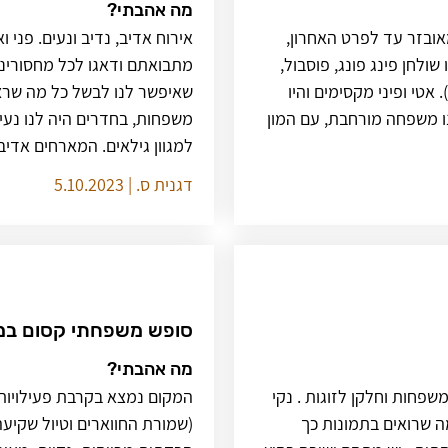
מה אהבתי?
ובזר עד לפרט האחרון,
אירוח אדיב, נדיב ונעים. פני וא
ולחן פינג פונג, פוסבול,
מתבואתם ודאגו לכל מחסורינ
אטי ופיני מקסימים והיו
נו משפחה מורחבת, עם המון
משפחות, בחדרים היה לנו נעי
למגוון גילאים. המארחים אדיבי
דגנית ס. | 5.10.2023
סופש משפחתי קסום במק
מה אהבתי?
דות חלקן למשפחות וחלקן לזוגות . נקי
המקום נמצא בקרבת פעילויות 
ה שרואים בתמונות כך
(שמורת החווארים וטיול שקיע