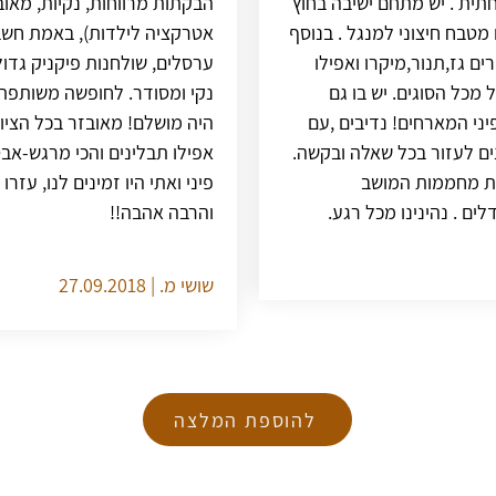
חתית . יש מתחם ישיבה בחוץ
הבקתות מרווחות, נקיות, מאוב
טבח חיצוני למנגל . בנוסף
אטרקציה לילדות), באמת חשבו 
ים גז,תנור,מיקרו ואפילו
ערסלים, שולחנות פיקניק גדול
 מכל הסוגים. יש בו גם
נקי ומסודר. לחופשה משותפ
יני המארחים! נדיבים ,עם
היה מושלם! מאובזר בכל הציוד
נים לעזור בכל שאלה ובקשה.
אפילו תבלינים והכי מרגש-אבט
ות מחממות המושב
פיני ואתי היו זמינים לנו, עזר
לים . נהינינו מכל רגע.
והרבה אהבה!!
שושי מ. | 27.09.2018
להוספת המלצה