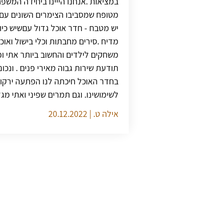
במציאות .אנחנו הייינו ביחידה המשפ
מטופח שמסביבו הצימרים השונים עם מ
יש מטבח - חדר אוכל גדול עםשיש כיור
מדיח .סירים מחבתות וכלי בישול ואוכל
משחקים לילדים והחשוב ביותר אתי ופ
תודעת שירות גבוה מאירי פנים . ונכו
בחדר האוכל חיכתה לנו הפתעה ירק
לשימושינו. וגם תמרים שפיני ואתי מגד
אילה ט. | 20.12.2022